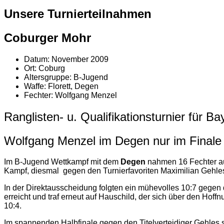
Unsere Turnierteilnahmen
Coburger Mohr
Datum:
November 2009
Ort:
Coburg
Altersgruppe:
B-Jugend
Waffe:
Florett, Degen
Fechter:
Wolfgang Menzel
Ranglisten- u. Qualifikationsturnier für B
Wolfgang Menzel im Degen nur im Finale
Im B-Jugend Wettkampf mit dem
Degen
nahmen 16 Fechter au
Kampf, diesmal gegen den Turnierfavoriten Maximilian Gehles
In der Direktausscheidung folgten ein mühevolles 10:7 gegen 
erreicht und traf erneut auf Hauschild, der sich über den Hoff
10:4.
Im spannenden Halbfinale gegen den Titelverteidiger Gehles si