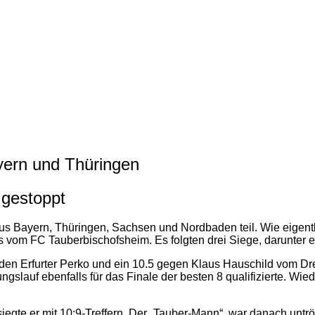
ayern und Thüringen
 gestoppt
s Bayern, Thüringen, Sachsen und Nordbaden teil. Wie eigentl
 vom FC Tauberbischofsheim. Es folgten drei Siege, darunter e
den Erfurter Perko und ein 10.5 gegen Klaus Hauschild vom Dres
nungslauf ebenfalls für das Finale der besten 8 qualifizierte. 
egte er mit 10:9-Treffern. Der „Tauber-Mann“, war danach untrös