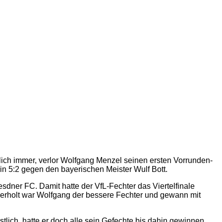
ich immer, verlor Wolfgang Menzel seinen ersten Vorrunden-
in 5:2 gegen den bayerischen Meister Wulf Bott.
dner FC. Damit hatte der VfL-Fechter das Viertelfinale
Wiederholt war Wolfgang der bessere Fechter und gewann mit
tlich, hatte er doch alle sein Gefechte bis dahin gewinnen