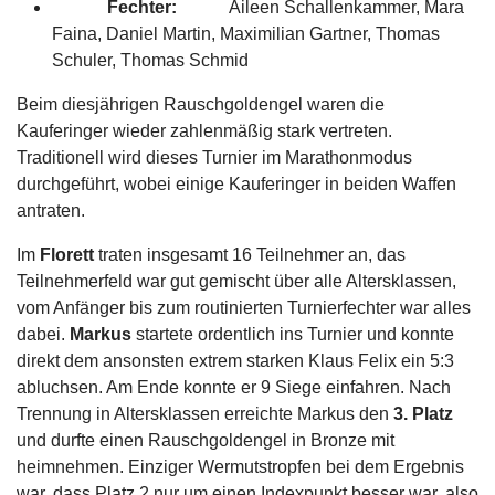
Fechter:
Aileen Schallenkammer, Mara
Faina, Daniel Martin, Maximilian Gartner, Thomas
Schuler, Thomas Schmid
Beim diesjährigen Rauschgoldengel waren die
Kauferinger wieder zahlenmäßig stark vertreten.
Traditionell wird dieses Turnier im Marathonmodus
durchgeführt, wobei einige Kauferinger in beiden Waffen
antraten.
Im
Florett
traten insgesamt 16 Teilnehmer an, das
Teilnehmerfeld war gut gemischt über alle Altersklassen,
vom Anfänger bis zum routinierten Turnierfechter war alles
dabei.
Markus
startete ordentlich ins Turnier und konnte
direkt dem ansonsten extrem starken Klaus Felix ein 5:3
abluchsen. Am Ende konnte er 9 Siege einfahren. Nach
Trennung in Altersklassen erreichte Markus den
3. Platz
und durfte einen Rauschgoldengel in Bronze mit
heimnehmen. Einziger Wermutstropfen bei dem Ergebnis
war, dass Platz 2 nur um einen Indexpunkt besser war, also