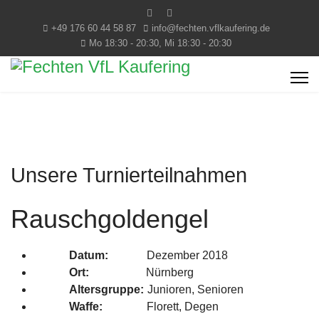
+49 176 60 44 58 87
info@fechten.vflkaufering.de
Mo 18:30 - 20:30, Mi 18:30 - 20:30
Unsere Turnierteilnahmen
Rauschgoldengel
Datum:
Dezember 2018
Ort:
Nürnberg
Altersgruppe:
Junioren, Senioren
Waffe:
Florett, Degen