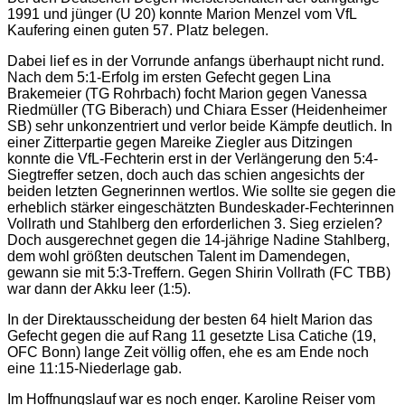
1991 und jünger (U 20) konnte Marion Menzel vom VfL
Kaufering einen guten 57. Platz belegen.
Dabei lief es in der Vorrunde anfangs überhaupt nicht rund.
Nach dem 5:1-Erfolg im ersten Gefecht gegen Lina
Brakemeier (TG Rohrbach) focht Marion gegen Vanessa
Riedmüller (TG Biberach) und Chiara Esser (Heidenheimer
SB) sehr unkonzentriert und verlor beide Kämpfe deutlich. In
einer Zitterpartie gegen Mareike Ziegler aus Ditzingen
konnte die VfL-Fechterin erst in der Verlängerung den 5:4-
Siegtreffer setzen, doch auch das schien angesichts der
beiden letzten Gegnerinnen wertlos. Wie sollte sie gegen die
erheblich stärker eingeschätzten Bundeskader-Fechterinnen
Vollrath und Stahlberg den erforderlichen 3. Sieg erzielen?
Doch ausgerechnet gegen die 14-jährige Nadine Stahlberg,
dem wohl größten deutschen Talent im Damendegen,
gewann sie mit 5:3-Treffern. Gegen Shirin Vollrath (FC TBB)
war dann der Akku leer (1:5).
In der Direktausscheidung der besten 64 hielt Marion das
Gefecht gegen die auf Rang 11 gesetzte Lisa Catiche (19,
OFC Bonn) lange Zeit völlig offen, ehe es am Ende noch
eine 11:15-Niederlage gab.
Im Hoffnungslauf war es noch enger. Karoline Reiser vom