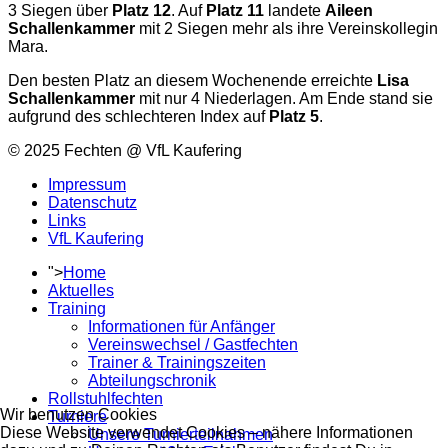
3 Siegen über
Platz 12
. Auf
Platz 11
landete
Aileen
Schallenkammer
mit 2 Siegen mehr als ihre Vereinskollegin
Mara.
Den besten Platz an diesem Wochenende erreichte
Lisa
Schallenkammer
mit nur 4 Niederlagen. Am Ende stand sie
aufgrund des schlechteren Index auf
Platz 5
.
© 2025 Fechten @ VfL Kaufering
Impressum
Datenschutz
Links
VfL Kaufering
">
Home
Aktuelles
Training
Informationen für Anfänger
Vereinswechsel / Gastfechten
Trainer & Trainingszeiten
Abteilungschronik
Rollstuhlfechten
Wir benutzen Cookies
Turniere
Diese Website verwendet Cookies – nähere Informationen
Unsere Turnierteilnahmen