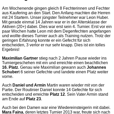
Am Wochenende gingen gleich 8 Fechterinnen und Fechter
aus Kaufering an den Start. Den Anfang machten die Herren
mit 24 Startern. Unser jüngster Teilnehmer war Leon Huber.
Mit gerade einmal 14 Jahren war er in der Altersklasse der
Aktiven (20+) dabei. Dies war erst sein 4. Turnier. Erst vor ein
paar Wochen hatte Leon mit dem Degenfechten angefangen
und wollte dieses Turnier auch als Training nutzen. Trotz der
geringen Erfahrung konnte er ein Gefecht für sich
entscheiden, 3 verlor er nur sehr knapp. Dies ist ein tolles
Ergebnis!
Maximilian Gartner
stieg nach 2 Jahren Pause wieder ins
Turniergeschehen mit ein und erreichte einen beachtlichen
16. Platz
. Genau wie Maximilian gewann auch
Johannes
Schuber
t 6 seiner Gefechte und landete einen Platz weiter
vorne.
Auch
Daniel und Armin
Martin waren wieder mit von der
Partie. Der Routinier Daniel konnte 14 Gefechte für sich
entscheiden und erreichte
Platz 12
. Sein Vater Armin stand
am Ende auf
Platz 23
.
Auch bei den Damen war eine Wiedereinsteigerin mit dabei.
Mara Faina
, deren letztes Turnier 2013 war, freute sich nach